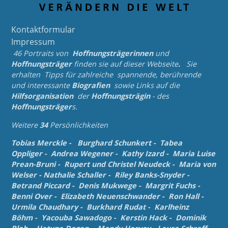
Kontaktformular
Impressum
46 Portraits von
Hoffnungsträgerinnen
und
Hoffnungsträger
finden sie auf dieser Webseite
.
Sie
erhalten Tipps für zahlreiche spannende, berührende
und
interessante
Biografien
sowie Links auf die
Hilfsorganisation
der
Hoffnungsträgin
- des
Hoffnungsträger
s.
Weitere
34
Persönlichkeiten
Tobias Merckle
-
Burghard Schunkert
-
Tabea
Oppliger
-
Andrea Wegener
-
Kathy Izard
-
Maria Luise
Prean-Bruni
-
Rupert und Christel Neudeck
-
Maria von
Welser
-
Nathalie Schaller
-
Riley Banks-Snyder
-
Betrand Piccard
-
Denis Mukwege
-
Margrit Fuchs
-
Benni Over
-
Elizabeth Neuenschwander
-
Ron Hall
-
Urmila Chaudhary
-
Burkhard Rudat
-
Karlheinz
Böhm
-
Yacouba Sawadogo
-
Kerstin Hack
-
Dominik