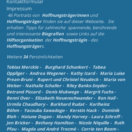
Kontaktformular
Impressum
46 Portraits von
Hoffnungsträgerinnen
und
Hoffnungsträger
finden sie auf dieser Webseite
.
Sie
erhalten Tipps für zahlreiche spannende, berührende
und
interessante
Biografien
sowie Links auf die
Hilfsorganisation
der
Hoffnungsträgin
- des
Hoffnungsträger
s.
Weitere
34
Persönlichkeiten
Tobias Merckle
-
Burghard Schunkert
-
Tabea
Oppliger
-
Andrea Wegener
-
Kathy Izard
-
Maria Luise
Prean-Bruni
-
Rupert und Christel Neudeck
-
Maria von
Welser
-
Nathalie Schaller
-
Riley Banks-Snyder
-
Betrand Piccard
-
Denis Mukwege
-
Margrit Fuchs
-
Benni Over
-
Elizabeth Neuenschwander
-
Ron Hall
-
Urmila Chaudhary
-
Burkhard Rudat
-
Karlheinz
Böhm
-
Yacouba Sawadogo
-
Kerstin Hack
-
Dominik
Bloh
-
Hatune Dogan
-
Mandy Harvey
-
Laura Schroff
-
Jen Bricker
-
Bethany Hamilton
-
Nicole Niquille
-
Ruth
Pfau
-
Magda und André Trocmé
-
Corrie ten Boom
-