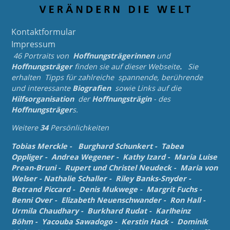
Kontaktformular
Impressum
46 Portraits von
Hoffnungsträgerinnen
und
Hoffnungsträger
finden sie auf dieser Webseite
.
Sie
erhalten Tipps für zahlreiche spannende, berührende
und
interessante
Biografien
sowie Links auf die
Hilfsorganisation
der
Hoffnungsträgin
- des
Hoffnungsträger
s.
Weitere
34
Persönlichkeiten
Tobias Merckle
-
Burghard Schunkert
-
Tabea
Oppliger
-
Andrea Wegener
-
Kathy Izard
-
Maria Luise
Prean-Bruni
-
Rupert und Christel Neudeck
-
Maria von
Welser
-
Nathalie Schaller
-
Riley Banks-Snyder
-
Betrand Piccard
-
Denis Mukwege
-
Margrit Fuchs
-
Benni Over
-
Elizabeth Neuenschwander
-
Ron Hall
-
Urmila Chaudhary
-
Burkhard Rudat
-
Karlheinz
Böhm
-
Yacouba Sawadogo
-
Kerstin Hack
-
Dominik